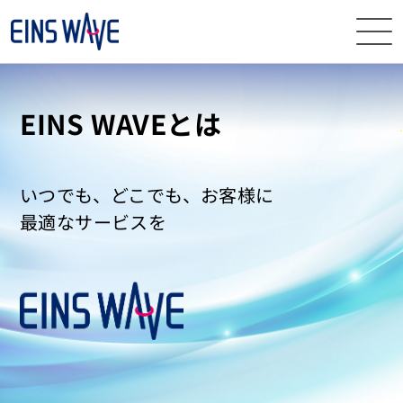
ニュース
EINS WAVEとは
イベント・
セミナー
サービス
いつでも、どこでも、お客様に
最適なサービスを
導入事例
ナレッジ
EINS
WAVEとは
資料
ダウンロード