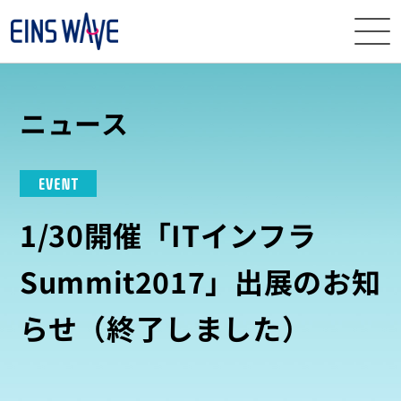
ニュース
ニュース
イベント・
セミナー
EVENT
サービス
1/30開催「ITインフラ
導入事例
Summit2017」出展のお知
ナレッジ
らせ（終了しました）
EINS
WAVEとは
資料
ダウンロード