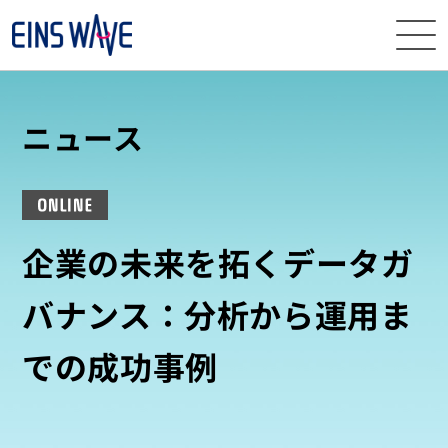
ニュース
ニュース
イベント・
セミナー
ONLINE
サービス
企業の未来を拓くデータガ
導入事例
バナンス：分析から運用ま
ナレッジ
での成功事例
EINS
WAVEとは
資料
ダウンロード