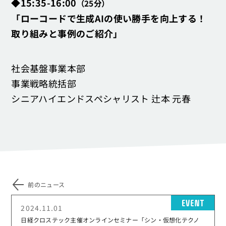
◆15:35-16:00
（25分）
「ローコードで生成AIの使い勝手を向上する！
取り組みと事例のご紹介」
社会基盤事業本部
事業戦略統括部
シニアハイエンドスペシャリスト 辻本 元春
前のニュース
EV
2024.11.01
日経クロステック主催オンラインセミナー「シン・仮想化テクノ