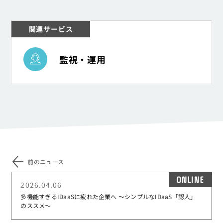
関連サービス
監視・運用
監視・運用
前のニュース
ON
2026.04.06
多機能すぎるIDaaSに疲れた企業へ ～シンプルなIDaaS「認人」
のススメ～