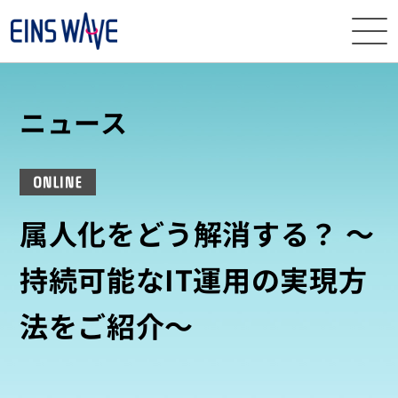
ニュース
ニュース
イベント・
セミナー
ONLINE
サービス
属人化をどう解消する？ ～
導入事例
持続可能なIT運用の実現方
ナレッジ
法をご紹介～
EINS
WAVEとは
資料
ダウンロード