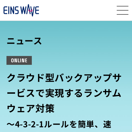
ニュース
ニュース
イベント・
セミナー
ONLINE
サービス
クラウド型バックアップサ
導入事例
ービスで実現するランサム
ナレッジ
ウェア対策
EINS
WAVEとは
～4-3-2-1ルールを簡単、速
資料
ダウンロード