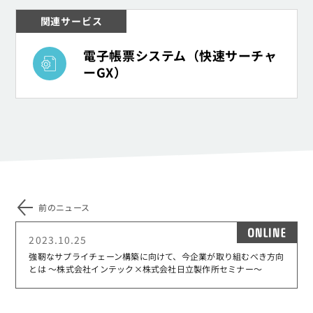
関連サービス
帳票・ログ管理
電子帳票システム（快速サーチャ
ーGX）
前のニュース
ON
2023.10.25
強靭なサプライチェーン構築に向けて、今企業が取り組むべき方向
とは ～株式会社インテック×株式会社日立製作所セミナー～