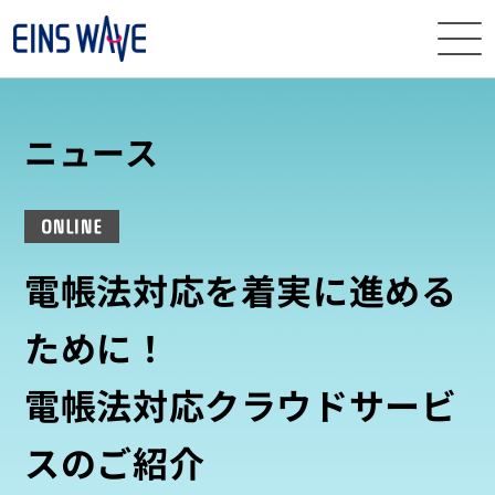
ニュース
ニュース
イベント・
セミナー
ONLINE
サービス
電帳法対応を着実に進める
導入事例
ために！
ナレッジ
電帳法対応クラウドサービ
EINS
WAVEとは
スのご紹介
資料
ダウンロード