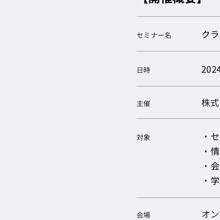
クラ
セミナー名
20
日時
株式
主催
・
セ
対象
・
情
・
会
・
学
オン
会場