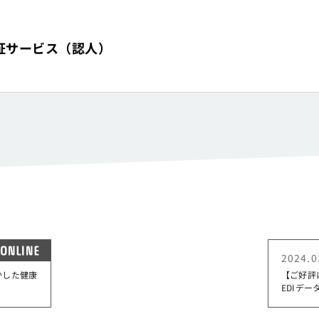
認証
認証サービス（認人）
ONLINE
2024.0
かした健康
【ご好評
EDIデ