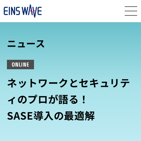
ニュース
ニュース
イベント・
セミナー
ONLINE
サービス
ネットワークとセキュリテ
導入事例
ィのプロが語る！
ナレッジ
SASE導入の最適解
EINS
WAVEとは
資料
ダウンロード